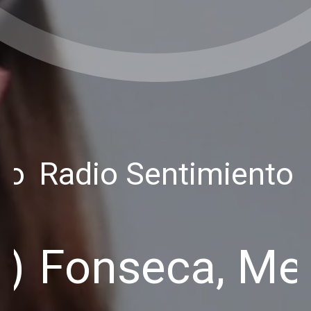
no
Radio Sentimiento 
i)
Fonseca, Mel