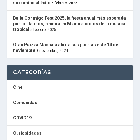
P
su camino al éxito
6 febrero, 2025
L
U
Baila Conmigo Fest 2025, la fiesta anual más esperada
G
por los latinos, reunirá en Miami a ídolos de la música
I
tropical
5 febrero, 2025
N
powered
by
Gran Piazza Machala abrirá sus puertas este 14 de
W
noviembre
8 noviembre, 2024
o
r
d
P
CATEGORÍAS
r
e
s
Cine
s
W
Comunidad
e
b
d
COVID19
e
s
i
Curiosidades
g