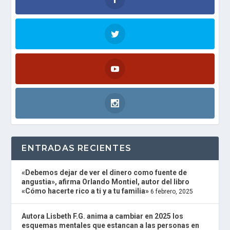
A
D
I
O
P
L
A
Y
E
R
and
W
O
R
D
P
ENTRADAS RECIENTES
R
E
S
«Debemos dejar de ver el dinero como fuente de
S
angustia», afirma Orlando Montiel, autor del libro
R
«Cómo hacerte rico a ti y a tu familia»
6 febrero, 2025
A
D
I
Autora Lisbeth F.G. anima a cambiar en 2025 los
O
esquemas mentales que estancan a las personas en