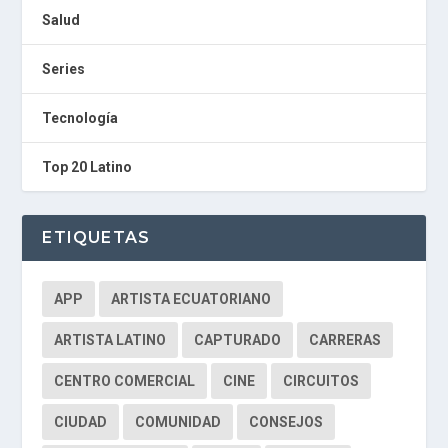
E
Salud
A
G
E
Series
N
T
Tecnología
U
R
M
Top 20 Latino
A
I
N
Z
ETIQUETAS
Radio Digital de Machala
sergio george wisin - la vida es 
APP
ARTISTA ECUATORIANO
ARTISTA LATINO
CAPTURADO
CARRERAS
CENTRO COMERCIAL
CINE
CIRCUITOS
CIUDAD
COMUNIDAD
CONSEJOS