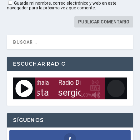
Guarda mi nombre, correo electrónico y web en este
navegador para la próxima vez que comente.
ESCUCHAR RADIO
 Digital de Machala
Radio Digital de Machala
R
 es una fiesta
sergio george wisin 
100%
J
Q
U
E
SÍGUENOS
R
Y
R