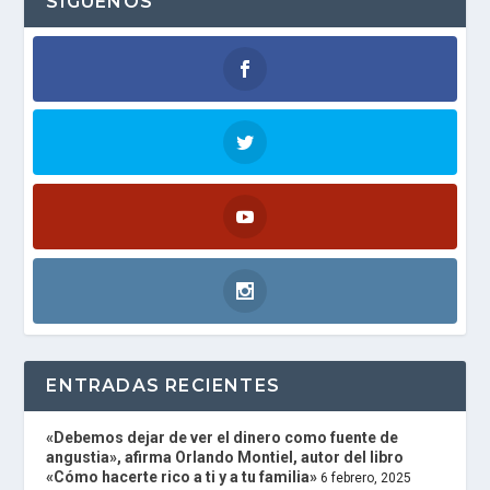
SÍGUENOS
R
Y
R
A
D
I
O
P
L
A
Y
E
R
and
W
O
R
D
P
ENTRADAS RECIENTES
R
E
S
«Debemos dejar de ver el dinero como fuente de
S
angustia», afirma Orlando Montiel, autor del libro
R
«Cómo hacerte rico a ti y a tu familia»
6 febrero, 2025
A