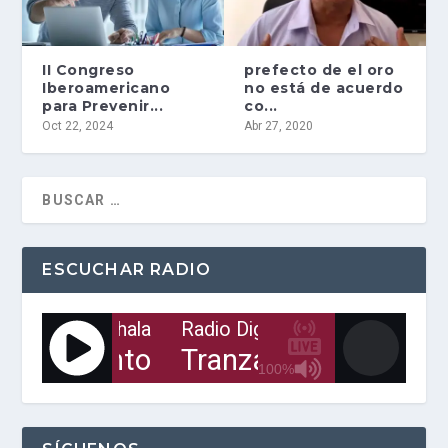
II Congreso
prefecto de el oro
Iberoamericano
no está de acuerdo
para Prevenir...
co...
Oct 22, 2024
Abr 27, 2020
ESCUCHAR RADIO
Digital de Machala
Radio Digital de Machala
Ra
Solo un tonto
Tranzas - Solo un to
100%
J
Q
U
E