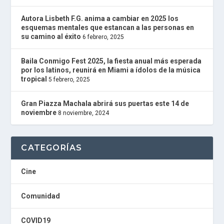
D
I
Autora Lisbeth F.G. anima a cambiar en 2025 los
O
esquemas mentales que estancan a las personas en
P
su camino al éxito
6 febrero, 2025
L
U
Baila Conmigo Fest 2025, la fiesta anual más esperada
G
por los latinos, reunirá en Miami a ídolos de la música
I
tropical
5 febrero, 2025
N
powered
by
Gran Piazza Machala abrirá sus puertas este 14 de
W
noviembre
8 noviembre, 2024
o
r
d
P
CATEGORÍAS
r
e
s
Cine
s
W
Comunidad
e
b
d
COVID19