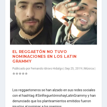
EL REGGAETÓN NO TUVO
NOMINACIONES EN LOS LATIN
GRAMMY
Publicado por
Fernando Idrovo Hidalgo
|
Sep 25, 2019
|
Música
|
Los reggaetoneros se han alzado en sus redes sociales
con el hashtag #SinReguetónnohayLatinGrammy y han
denunciado que los planteamientos emitidos fueron
injustos al nominar a los premios.