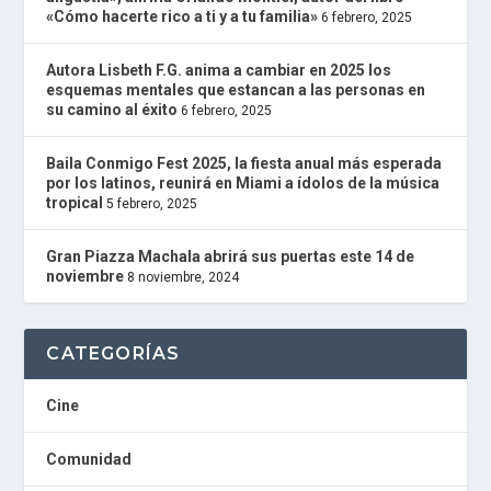
R
«Cómo hacerte rico a ti y a tu familia»
6 febrero, 2025
A
D
I
Autora Lisbeth F.G. anima a cambiar en 2025 los
O
esquemas mentales que estancan a las personas en
P
su camino al éxito
6 febrero, 2025
L
U
Baila Conmigo Fest 2025, la fiesta anual más esperada
G
por los latinos, reunirá en Miami a ídolos de la música
I
tropical
5 febrero, 2025
N
powered
by
Gran Piazza Machala abrirá sus puertas este 14 de
W
noviembre
8 noviembre, 2024
o
r
d
P
CATEGORÍAS
r
e
s
Cine
s
W
Comunidad
e
b