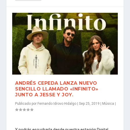
ANDRÉS CEPEDA LANZA NUEVO
SENCILLO LLAMADO «INFINITO»
JUNTO A JESSE Y JOY.
Publicado por
Fernando Idrovo Hidalgo
|
Sep 25, 2019
|
Música
|
Y podrás escucharla desde nuestra estación Digital