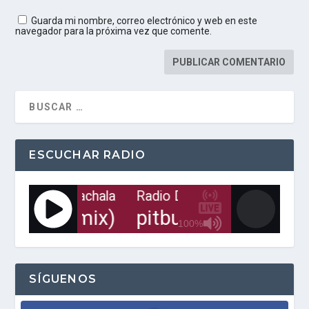
Guarda mi nombre, correo electrónico y web en este
navegador para la próxima vez que comente.
ESCUCHAR RADIO
dio Digital de Machala
Radio Digital de Machala
g (extended mix)
pitbull feat nayer
100%
J
Q
U
E
SÍGUENOS
R
Y