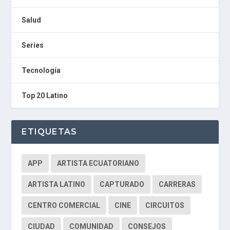
N
E
Salud
A
G
E
Series
N
T
Tecnología
U
R
M
Top 20 Latino
A
I
N
Z
ETIQUETAS
Radio Digital de Machala
pitbull feat nayer ne yo y afroj
APP
ARTISTA ECUATORIANO
ARTISTA LATINO
CAPTURADO
CARRERAS
CENTRO COMERCIAL
CINE
CIRCUITOS
CIUDAD
COMUNIDAD
CONSEJOS