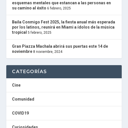
O
esquemas mentales que estancan a las personas en
P
su camino al éxito
6 febrero, 2025
L
U
Baila Conmigo Fest 2025, la fiesta anual más esperada
G
por los latinos, reunirá en Miami a ídolos de la música
I
tropical
5 febrero, 2025
N
powered
by
Gran Piazza Machala abrirá sus puertas este 14 de
W
noviembre
8 noviembre, 2024
o
r
d
P
CATEGORÍAS
r
e
s
Cine
s
W
Comunidad
e
b
d
COVID19
e
s
i
Curiosidades