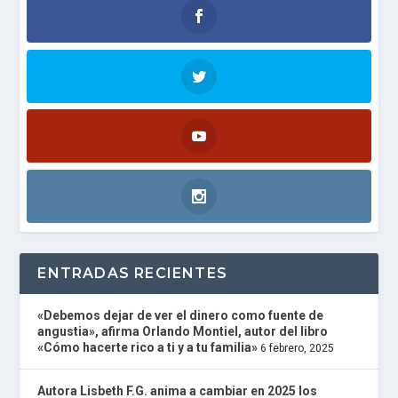
R
A
D
I
O
P
L
A
Y
E
R
and
W
O
R
D
P
ENTRADAS RECIENTES
R
E
S
«Debemos dejar de ver el dinero como fuente de
S
angustia», afirma Orlando Montiel, autor del libro
R
«Cómo hacerte rico a ti y a tu familia»
6 febrero, 2025
A
D
I
Autora Lisbeth F.G. anima a cambiar en 2025 los