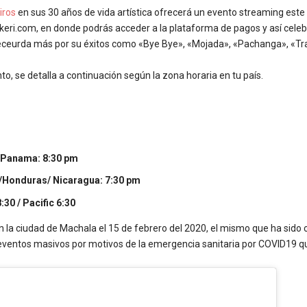
iros
en sus 30 años de vida artística ofrecerá un evento streaming este 
keri.com, en donde podrás acceder a la plataforma de pagos y así celeb
receurda más por su éxitos como «Bye Bye», «Mojada», «Pachanga», «Trav
to, se detalla a continuación según la zona horaria en tu país.
/Panama
: 8:30
pm
 /Honduras/ Nicaragua: 7:30
pm
:30 / Pacific 6:30
en la ciudad de Machala el 15 de febrero del 2020, el mismo que ha sido 
e eventos masivos por motivos de la emergencia sanitaria por COVID19 que