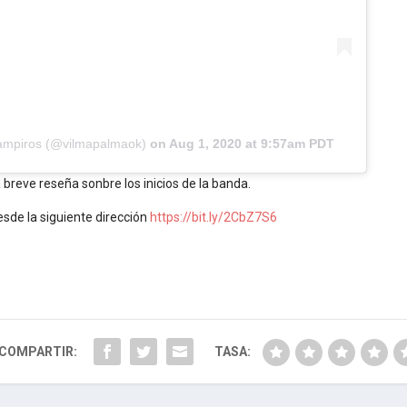
Vampiros (@vilmapalmaok)
on
Aug 1, 2020 at 9:57am PDT
breve reseña sonbre los inicios de la banda.
esde la siguiente dirección
https://bit.ly/2CbZ7S6
COMPARTIR:
TASA: