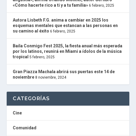
R
«Cómo hacerte rico a ti y a tu familia»
6 febrero, 2025
A
D
I
Autora Lisbeth F.G. anima a cambiar en 2025 los
O
esquemas mentales que estancan a las personas en
P
su camino al éxito
6 febrero, 2025
L
U
Baila Conmigo Fest 2025, la fiesta anual más esperada
G
por los latinos, reunirá en Miami a ídolos de la música
I
tropical
5 febrero, 2025
N
powered
by
Gran Piazza Machala abrirá sus puertas este 14 de
W
noviembre
8 noviembre, 2024
o
r
d
P
CATEGORÍAS
r
e
s
Cine
s
W
Comunidad
e
b