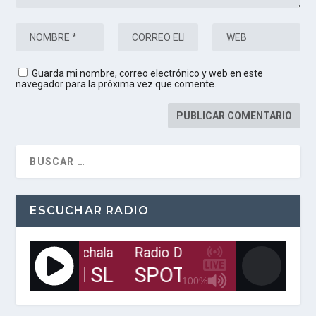
Guarda mi nombre, correo electrónico y web en este
navegador para la próxima vez que comente.
ESCUCHAR RADIO
o Digital de Machala
Radio Digital de Machala
CUENTRAN SL
SPOT SE ENCUEN
100%
J
Q