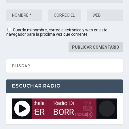
Guarda mi nombre, correo electrónico y web en este
navegador para la próxima vez que comente.
ESCUCHAR RADIO
 Digital de Machala
Radio Digital de Machala
R
L AMANECER
BORRACHO HASTA
100%
J
Q