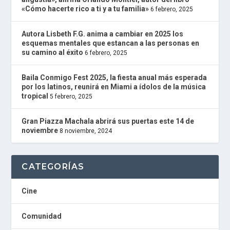
R
«Cómo hacerte rico a ti y a tu familia»
6 febrero, 2025
A
D
I
Autora Lisbeth F.G. anima a cambiar en 2025 los
O
esquemas mentales que estancan a las personas en
P
su camino al éxito
6 febrero, 2025
L
U
Baila Conmigo Fest 2025, la fiesta anual más esperada
G
por los latinos, reunirá en Miami a ídolos de la música
I
tropical
5 febrero, 2025
N
powered
by
Gran Piazza Machala abrirá sus puertas este 14 de
W
noviembre
8 noviembre, 2024
o
r
d
P
CATEGORÍAS
r
e
s
Cine
s
W
Comunidad
e
b