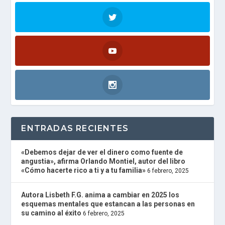
I
O
P
L
A
Y
E
R
and
W
O
R
D
P
ENTRADAS RECIENTES
R
E
S
«Debemos dejar de ver el dinero como fuente de
S
angustia», afirma Orlando Montiel, autor del libro
R
«Cómo hacerte rico a ti y a tu familia»
6 febrero, 2025
A
D
I
Autora Lisbeth F.G. anima a cambiar en 2025 los
O
esquemas mentales que estancan a las personas en
P
su camino al éxito
6 febrero, 2025
L