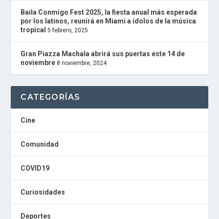
U
Baila Conmigo Fest 2025, la fiesta anual más esperada
G
por los latinos, reunirá en Miami a ídolos de la música
I
tropical
5 febrero, 2025
N
powered
by
Gran Piazza Machala abrirá sus puertas este 14 de
W
noviembre
8 noviembre, 2024
o
r
d
P
CATEGORÍAS
r
e
s
Cine
s
W
Comunidad
e
b
d
COVID19
e
s
i
Curiosidades
g
n
Deportes
D