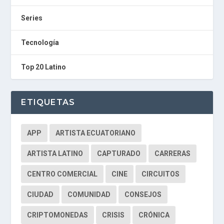
G
E
Series
N
T
Tecnología
U
R
M
Top 20 Latino
A
I
N
Z
ETIQUETAS
Radio Digital de Machala
banda la bocana - mete y saca
APP
ARTISTA ECUATORIANO
ARTISTA LATINO
CAPTURADO
CARRERAS
CENTRO COMERCIAL
CINE
CIRCUITOS
CIUDAD
COMUNIDAD
CONSEJOS
CRIPTOMONEDAS
CRISIS
CRÓNICA