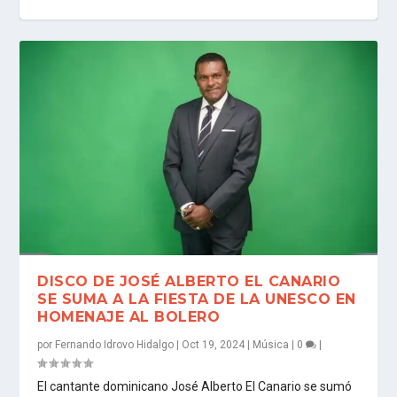
ÁLVARO TADEO DEBUTA CON SU ÁLBUM
GIGI MÉNDEZ SE CONSAGRA A NIVEL
LA EMPRESA AGUACATE LIVE US LLC,
«MAR AZUL», RECIENTE TEMA EN
JERRYSAN FUSIONA DOS MUNDOS EN
LOS HERMANOS ROSARIO Y JOSÉ
MENTEABIERTA LANZA SU NUEVO
«ALGO DE MÍ»: UN ...
MUNDIAL CON «SOMOS...
DEMANDÓ ANTE LOS ...
COLABORACIÓN CON PISO...
«TENTEN»: ¡DEL ANIM...
ALBERTO «EL CANARIO» L...
SENCILLO «EN CHUPE» BA...
DISCO DE JOSÉ ALBERTO EL CANARIO
SE SUMA A LA FIESTA DE LA UNESCO EN
HOMENAJE AL BOLERO
por
Fernando Idrovo Hidalgo
|
Oct 19, 2024
|
Música
|
0
|
El cantante dominicano José Alberto El Canario se sumó