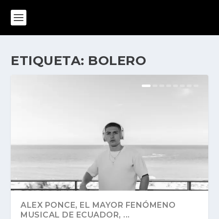
ETIQUETA:
BOLERO
ALEX PONCE, EL MAYOR FENÓMENO
MUSICAL DE ECUADOR, ...